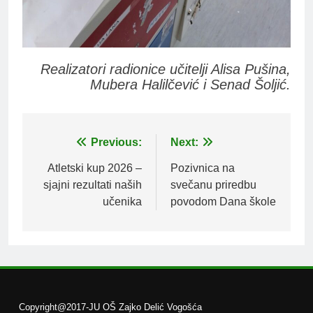
Realizatori radionice učitelji Alisa Pušina,
Mubera Halilčević i Senad Šoljić.
Post
Previous:
Next:
navigation
Atletski kup 2026 –
Pozivnica na
sjajni rezultati naših
svečanu priredbu
učenika
povodom Dana škole
Copyright@2017-JU OŠ Zajko Delić Vogošća