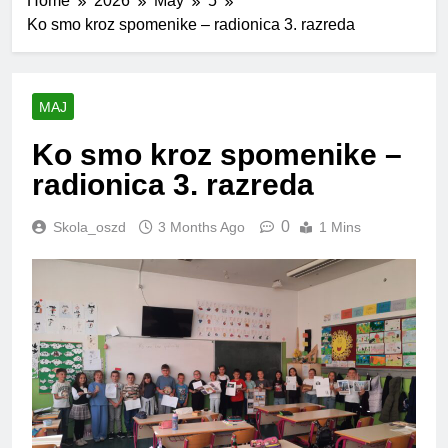
Home
2026
May
5
Ko smo kroz spomenike – radionica 3. razreda
MAJ
Ko smo kroz spomenike –
radionica 3. razreda
0
Skola_oszd
3 Months Ago
1 Mins