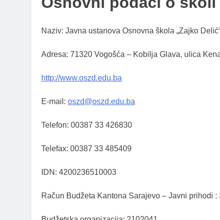
Osnovni podaci o školi
Naziv: Javna ustanova Osnovna škola „Zajko Delić
Adresa: 71320 Vogošća – Kobilja Glava, ulica Ken
http://www.oszd.edu.ba
E-mail:
oszd@oszd.edu.ba
Telefon: 00387 33 426830
Telefax: 00387 33 485409
IDN: 4200236510003
Račun Budžeta Kantona Sarajevo – Javni prihodi 
Budžetska organizacija: 2102041