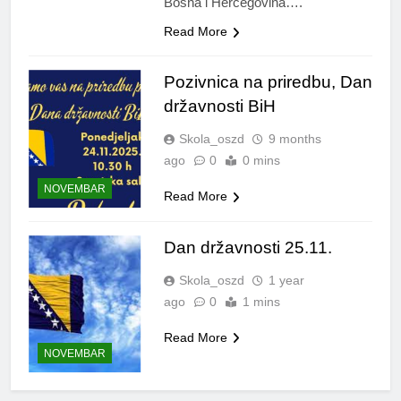
Bosna i Hercegovina….
Read More
Pozivnica na priredbu, Dan
državnosti BiH
Skola_oszd
9 months
ago
0
0 mins
NOVEMBAR
Read More
Dan državnosti 25.11.
Skola_oszd
1 year
ago
0
1 mins
Read More
NOVEMBAR