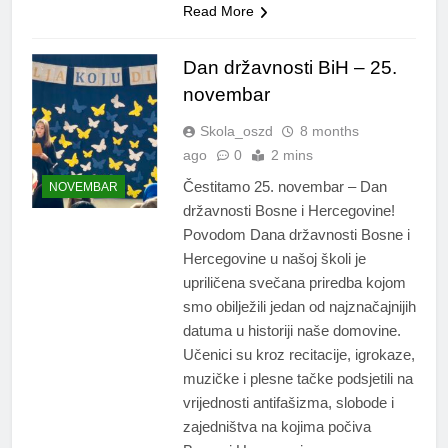
Read More
Dan državnosti BiH – 25.
novembar
Skola_oszd
8 months
ago
0
2 mins
Čestitamo 25. novembar – Dan
NOVEMBAR
državnosti Bosne i Hercegovine!
Povodom Dana državnosti Bosne i
Hercegovine u našoj školi je
upriličena svečana priredba kojom
smo obilježili jedan od najznačajnijih
datuma u historiji naše domovine.
Učenici su kroz recitacije, igrokaze,
muzičke i plesne tačke podsjetili na
vrijednosti antifašizma, slobode i
zajedništva na kojima počiva