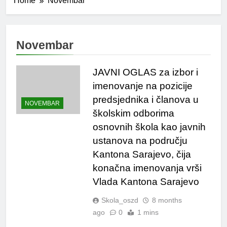
Home
Novembar
Novembar
JAVNI OGLAS za izbor i
imenovanje na pozicije
predsjednika i članova u
NOVEMBAR
školskim odborima
osnovnih škola kao javnih
ustanova na području
Kantona Sarajevo, čija
konačna imenovanja vrši
Vlada Kantona Sarajevo
Skola_oszd
8 months
ago
0
1 mins