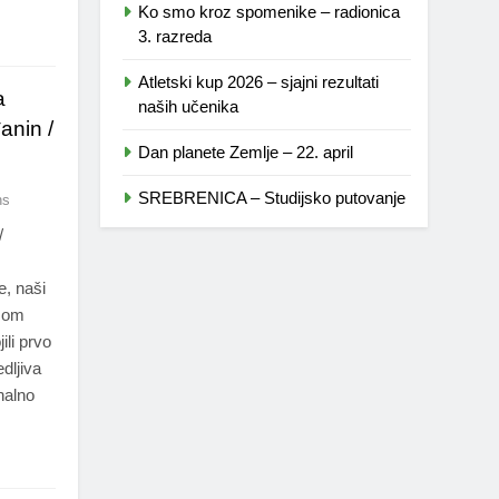
Ko smo kroz spomenike – radionica
3. razreda
Atletski kup 2026 – sjajni rezultati
a
naših učenika
anin /
Dan planete Zemlje – 22. april
SREBRENICA – Studijsko putovanje
ns
/
e, naši
emom
ili prvo
dljiva
nalno