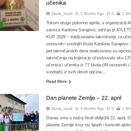
učenika
Skola_oszd
3 Months Ago
0
2 Mi
Tokom druge polovine aprila, u organizaciji A
L
saveza Kantona Sarajevo, održan je ATLET
KUP 2026 – tradicionalno takmičenje za uče
osnovnih i srednjih škola Kantona Sarajevo.
pet takmičarskih dana realizovana su općin
takmičenja na kojima je učestvovalo oko 17
učenica i učenika iz 77 škola (49 osnovnih i 
srednjih) iz svih devet općina…
Read More
Dan planete Zemlje – 22. april
Skola_oszd
4 Months Ago
0
2 Mi
Danas smo u našoj školi obilježili 22. april, 
planete Zemlje kroz niz lijepih i korisnih aktiv
L