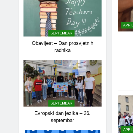
APRI
SEPTEMBAR
Obavijest – Dan prosvjetnih
radnika
SEPTEMBAR
Evropski dan jezika – 26.
septembar
APRI