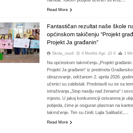
Read More
Fantastičan rezultat naše škole n
općinskom takičenju “Projekt građ
Projekt Ja građanin”
Skola_oszd
4 Months Ago
0
1 Mi
L
Na općinskom takmičenju „Projekt građanin 
Projekt Ja građanin“ iz predmeta Građansko
obrazovanje, održanom 2. aprila 2026. godin
učenici su zablistali. Predstavili su se sa t
istraživanja „Stop nasilju nad ženama“ i osvoj
mjesto. U jakoj konkurenciji ostvarena je ubje
pobjeda, čime je osiguran plasman na kanto
takmičenje. Tim su činili: Lajla Salibašić,…
Read More