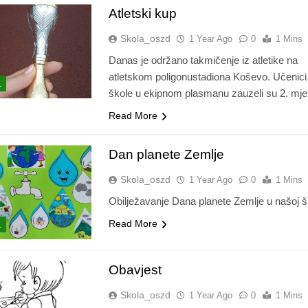
Atletski kup
Skola_oszd
1 Year Ago
0
1 Mins
Danas je održano takmičenje iz atletike na
atletskom poligonustadiona Koševo. Učenici
L
škole u ekipnom plasmanu zauzeli su 2. mje
Read More
Dan planete Zemlje
Skola_oszd
1 Year Ago
0
1 Mins
Obilježavanje Dana planete Zemlje u našoj šk
Read More
L
Obavjest
Skola_oszd
1 Year Ago
0
1 Mins