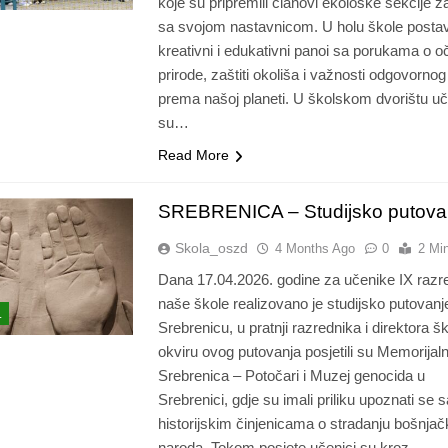
koje su pripremili članovi ekološke sekcije z
sa svojom nastavnicom. U holu škole postav
kreativni i edukativni panoi sa porukama o o
prirode, zaštiti okoliša i važnosti odgovorno
prema našoj planeti. U školskom dvorištu uč
su…
Read More
SREBRENICA – Studijsko putova
Skola_oszd
4 Months Ago
0
2 Mi
Dana 17.04.2026. godine za učenike IX razr
naše škole realizovano je studijsko putovanj
L
Srebrenicu, u pratnji razrednika i direktora š
okviru ovog putovanja posjetili su Memorijaln
Srebrenica – Potočari i Muzej genocida u
Srebrenici, gdje su imali priliku upoznati se s
historijskim činjenicama o stradanju bošnja
naroda. Tokom posjete učenici su kroz…