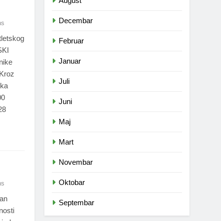
August
Decembar
ns
tletskog
Februar
SKI
Januar
nike
 Kroz
Juli
ska
00
Juni
28
Maj
Mart
Novembar
Oktobar
ns
Dan
Septembar
nosti