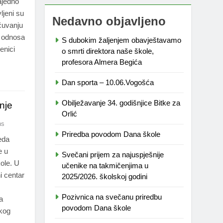
ajedno
ljeni su
Nedavno objavljeno
čuvanju
g odnosa
S dubokim žaljenjem obavještavamo
enici
o smrti direktora naše škole,
profesora Almera Begića
Dan sporta – 10.06.Vogošća
Obilježavanje 34. godišnjice Bitke za
nje
Orlić
ns
Priredba povodom Dana škole
eda
e u
Svečani prijem za najuspješnije
kole. U
učenike na takmičenjima u
i centar
2025/2026. školskoj godini
Pozivnica na svečanu priredbu
a
povodom Dana škole
čkog