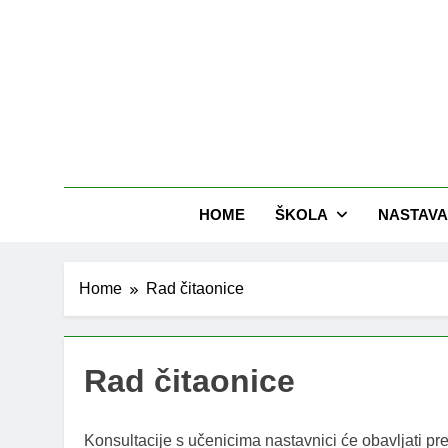
Skip
to
content
HOME
ŠKOLA
NASTAVA
Home
Rad čitaonice
Rad čitaonice
Konsultacije s učenicima nastavnici će obavljati pr