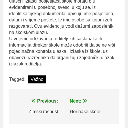
ulasci i izlasci posjetilaca škole moraju biti
evidentirani u posebnoj svesci u koju se, iz
identifikacijskog dokumenta, upisuju ime posjetioca,
datum i vrijeme posjete, te ime osobe sa kojom želi
razgovarati. Ovu evidenciju vodi dežurni zaposlenik
na školskom ulazu.
U vrijeme održavanja roditeljskih sastanaka ili
informacija direktor škole može odobriti da se ne vrši
pojedinačna kontrola ulaska i izlaska iz škole, uz
obavezu razrednika da organizuju zajednički ulazak i
izlazak roditelja.
Tagged:
Važno
Post
Previous:
Next:
navigation
Zimski raspust
Hor naše škole