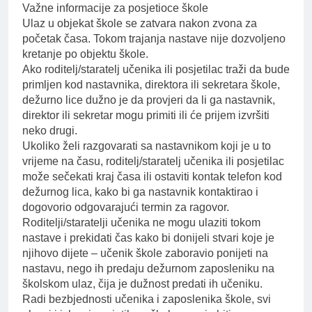
Važne informacije za posjetioce škole
Ulaz u objekat škole se zatvara nakon zvona za
početak časa. Tokom trajanja nastave nije dozvoljeno
kretanje po objektu škole.
Ako roditelj/staratelj učenika ili posjetilac traži da bude
primljen kod nastavnika, direktora ili sekretara škole,
dežurno lice dužno je da provjeri da li ga nastavnik,
direktor ili sekretar mogu primiti ili će prijem izvršiti
neko drugi.
Ukoliko želi razgovarati sa nastavnikom koji je u to
vrijeme na času, roditelj/staratelj učenika ili posjetilac
može sečekati kraj časa ili ostaviti kontak telefon kod
dežurnog lica, kako bi ga nastavnik kontaktirao i
dogovorio odgovarajući termin za ragovor.
Roditelji/staratelji učenika ne mogu ulaziti tokom
nastave i prekidati čas kako bi donijeli stvari koje je
njihovo dijete – učenik škole zaboravio ponijeti na
nastavu, nego ih predaju dežurnom zaposleniku na
školskom ulaz, čija je dužnost predati ih učeniku.
Radi bezbjednosti učenika i zaposlenika škole, svi