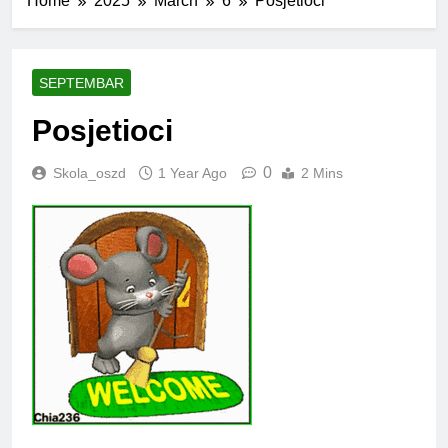
Home
2025
March
6
Posjetioci
SEPTEMBAR
Posjetioci
0
Skola_oszd
1 Year Ago
2 Mins