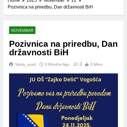
Home
2025
November
22
Pozivnica na priredbu, Dan državnosti BiH
NOVEMBAR
Pozivnica na priredbu, Dan
državnosti BiH
0
Skola_oszd
9 Months Ago
0 Mins