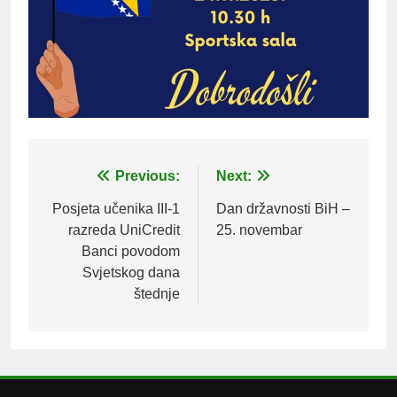
Post
Previous:
Next:
navigation
Posjeta učenika III-1
Dan državnosti BiH –
razreda UniCredit
25. novembar
Banci povodom
Svjetskog dana
štednje