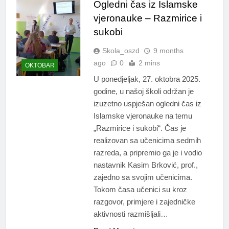
Ogledni čas iz Islamske
vjeronauke – Razmirice i
sukobi
Skola_oszd
9 months
ago
0
2 mins
OKTOBAR
U ponedjeljak, 27. oktobra 2025.
godine, u našoj školi održan je
izuzetno uspješan ogledni čas iz
Islamske vjeronauke na temu
„Razmirice i sukobi“. Čas je
realizovan sa učenicima sedmih
razreda, a pripremio ga je i vodio
nastavnik Kasim Brković, prof.,
zajedno sa svojim učenicima.
Tokom časa učenici su kroz
razgovor, primjere i zajedničke
aktivnosti razmišljali…