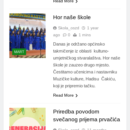
Read More
Hor naše škole
Skola_oszd
1 year
ago
0
1 mins
Danas je održano općinsko
takmičenje iz oblasti kultuno-
MART
umjetničkog stvaralaštva. Hor naše
škole je zauzeo drugo mjesto.
Čestitamo učenicima i nastavniku
Muzičke kulture, Hadisu Čakiću,
koji je pripremio tačku.
Read More
Priredba povodom
svečanog prijema prvačića