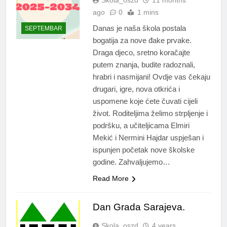
Skola_oszd
11 months
ago
0
1 mins
Danas je naša škola postala
SEPTEMBAR
bogatija za nove đake prvake.
Draga djeco, sretno koračajte
putem znanja, budite radoznali,
hrabri i nasmijani! Ovdje vas čekaju
drugari, igre, nova otkrića i
uspomene koje ćete čuvati cijeli
život. Roditeljima želimo strpljenje i
podršku, a učiteljicama Elmiri
Mekić i Nermini Hajdar uspješan i
ispunjen početak nove školske
godine. Zahvaljujemo…
Read More
Dan Grada Sarajeva.
Skola_oszd
4 years