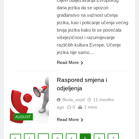
ciljevi obilježavanja Evropskog
dana jezika da se upozori
građanstvo na važnost učenja
jezika, kao i poticanje učenja većeg
broja jezika kako bi se povećala
višejezičnost i razumijevanje
različitih kultura Evrope. Učenje
jezika nije samo…
Read More
Raspored smjena i
odjeljenja
Skola_oszd
11 months
ago
0
1 mins
AUGUST
Read More
1
…
3
4
5
6
7