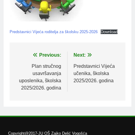
Predstavnici Vijeća roditelja za školsku 2025-2026
Download
Post
Previous:
Next:
navigation
Plan stručnog
Predstavnici Vijeća
usavršavanja
učenika, školska
uposlenika, školska
2025/2026. godina
2025/2026. godina
Copyright@2017-JU OŠ Zajko Delić Vogošća