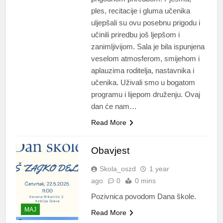
ples, recitacije i gluma učenika
uljepšali su ovu posebnu prigodu i
učinili priredbu još ljepšom i
zanimljivijom. Sala je bila ispunjena
veselom atmosferom, smijehom i
aplauzima roditelja, nastavnika i
učenika. Uživali smo u bogatom
programu i lijepom druženju. Ovaj
dan će nam…
Read More
Obavjest
Skola_oszd
1 year
ago
0
0 mins
Pozivnica povodom Dana škole.
MAJ
Read More