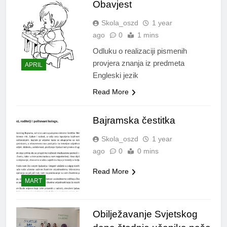
Obavjest
Skola_oszd
1 year
ago
0
1 mins
Odluku o realizaciji pismenih
provjera znanja iz predmeta
APRIL
Engleski jezik
Read More
Bajramska čestitka
Skola_oszd
1 year
ago
0
0 mins
Read More
MART
Obilježavanje Svjetskog