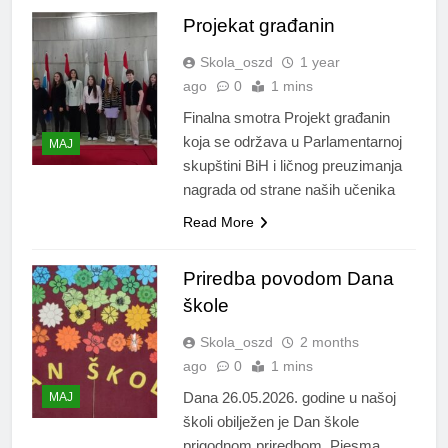
Projekat građanin
Skola_oszd
1 year
ago
0
1 mins
Finalna smotra Projekt građanin
koja se održava u Parlamentarnoj
MAJ
skupštini BiH i ličnog preuzimanja
nagrada od strane naših učenika
Read More
Priredba povodom Dana
škole
Skola_oszd
2 months
ago
0
1 mins
Dana 26.05.2026. godine u našoj
MAJ
školi obilježen je Dan škole
prigodnom priredbom. Pjesma,