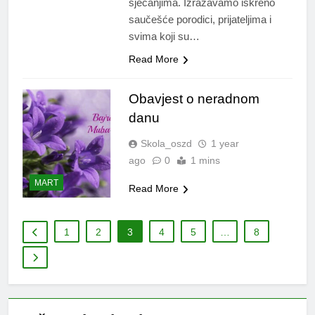
sjećanjima. Izražavamo iskreno
saučešće porodici, prijateljima i
svima koji su…
Read More
Obavjest o neradnom
danu
Skola_oszd
1 year
ago
0
1 mins
MART
Read More
1
2
3
4
5
…
8