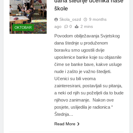
dana štednje učenika naše
škole
Skola_oszd
9 months
ago
0
2 mins
OKTOBAR
Povodom obilježavanja Svjetskog
dana štednje u produženom
boravku smo ugostili dvije
uposlenice banke koje su objasnile
čime se banke bave, kakve usluge
nude i zašto je važno štedjeti.
Učenici su bili veoma
zainteresirani, postavljali su pitanja,
a neki od njih su poželjeli da to bude
njihovo zanimanje. Nakon ove
posjete, uslijedila je radionica “
Štednja…
Read More