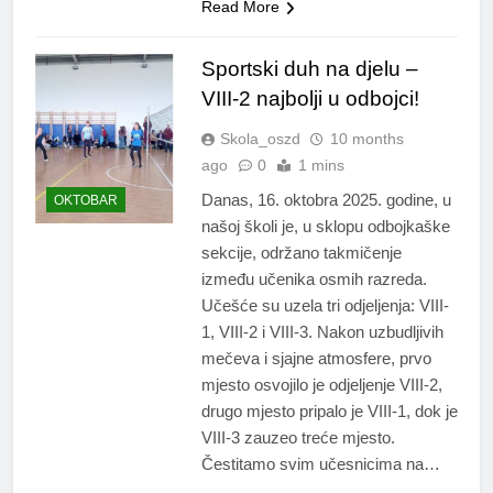
Read More
Sportski duh na djelu –
VIII-2 najbolji u odbojci!
Skola_oszd
10 months
ago
0
1 mins
Danas, 16. oktobra 2025. godine, u
OKTOBAR
našoj školi je, u sklopu odbojkaške
sekcije, održano takmičenje
između učenika osmih razreda.
Učešće su uzela tri odjeljenja: VIII-
1, VIII-2 i VIII-3. Nakon uzbudljivih
mečeva i sjajne atmosfere, prvo
mjesto osvojilo je odjeljenje VIII-2,
drugo mjesto pripalo je VIII-1, dok je
VIII-3 zauzeo treće mjesto.
Čestitamo svim učesnicima na…